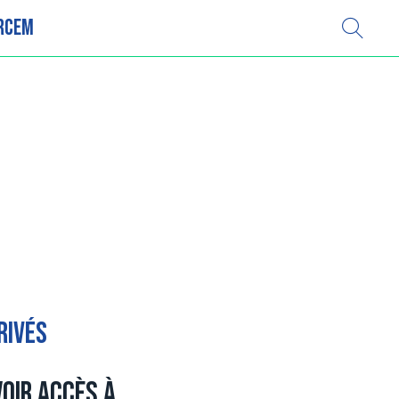
IRCEM
rivés
voir accès à