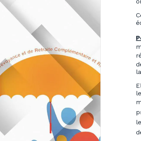
o
C
é
P
m
r
d
l
E
l
m
p
l
d