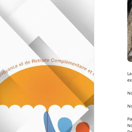
La
ex
No
No
Pa
No
De