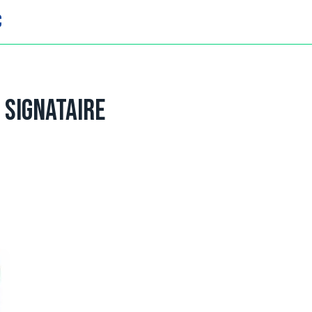
C
s signataire