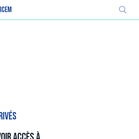
IRCEM
rivés
voir accès à