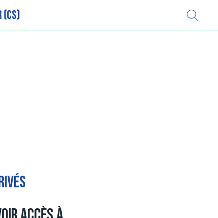
 (CS)
rivés
voir accès à